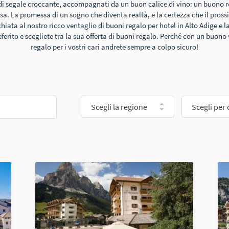
i segale croccante, accompagnati da un buon calice di vino: un buono re
a. La promessa di un sogno che diventa realtà, e la certezza che il pros
chiata al nostro ricco ventaglio di buoni regalo per hotel in Alto Adige e l
referito e scegliete tra la sua offerta di buoni regalo. Perché con un buo
regalo per i vostri cari andrete sempre a colpo sicuro!
Scegli la regione
Scegli per 