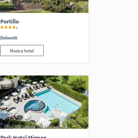
Portillo
s
Dolomiti
Mostra hotel
Park Hotel Mignon