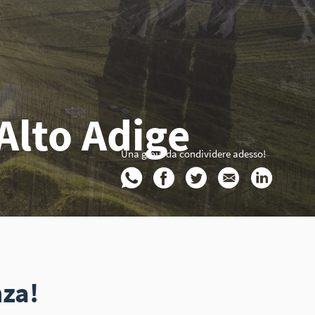
Alto Adige
Una gioia da condividere adesso!
nza!