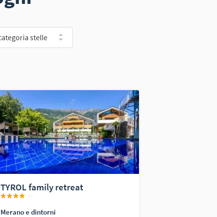
categoria stelle
TYROL family retreat
Merano e dintorni