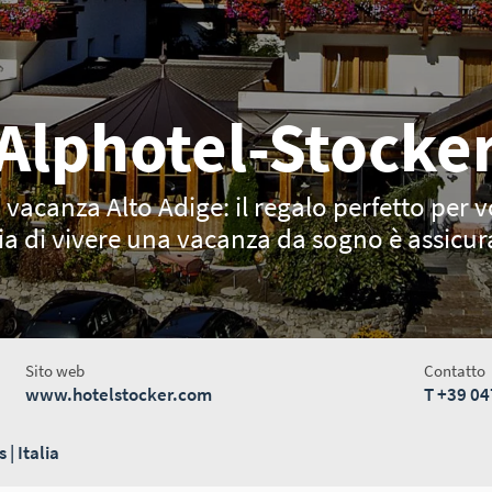
Alphotel-Stocke
acanza Alto Adige: il regalo perfetto per v
ia di vivere una vacanza da sogno è assicur
Sito web
Contatto
www.hotelstocker.com
T
+39 04
| Italia