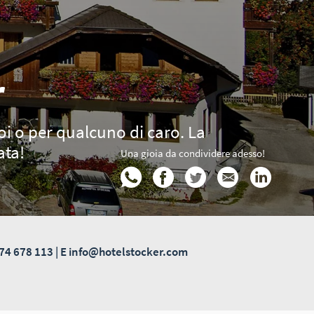
r
oi o per qualcuno di caro. La
ata!
Una gioia da condividere adesso!
74 678 113
| E
info@hotelstocker.com