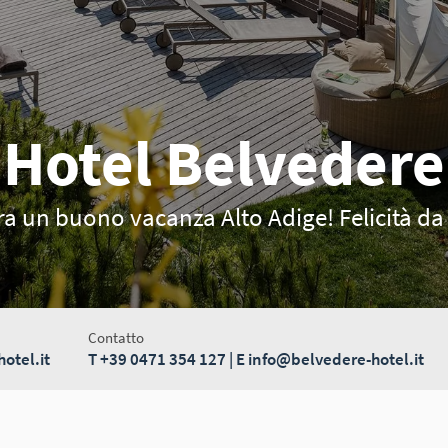
Hotel Belvedere
ra un buono vacanza Alto Adige! Felicità da
Contatto
otel.it
T
+39 0471 354 127
| E
info@belvedere-hotel.it