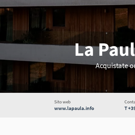
La Pau
Acquistate o
Sito web
Conta
www.lapaula.info
T
+3