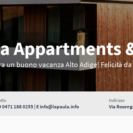
la Appartments &
ra un buono vacanza Alto Adige! Felicità da
tto
Indirizzo
9 0471 188 0255
| E
info@lapaula.info
Via Rosengar